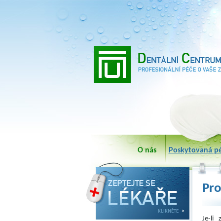
O nás
Poskytovaná p
Pro
Je-li