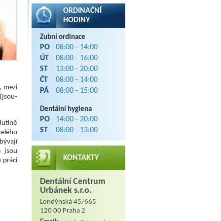
ORDINAČNÍ
HODINY
Zubní ordinace
PO
08:00 - 14:00
ÚT
08:00 - 16:00
ST
13:00 - 20:00
ČT
08:00 - 14:00
, mezi
PÁ
08:00 - 15:00
(jsou-
Dentální hygiena
PO
14:00 - 20:00
dutině
ST
08:00 - 13:00
celého
bývají
e jsou
KONTAKTY
 práci
Dentální Centrum
Urbánek s.r.o.
Londýnská 45/665
120 00 Praha 2