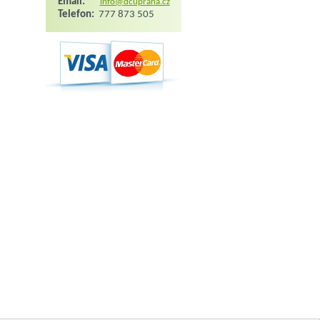
Email:
info@dcupraha.cz
Telefon:
777 873 505