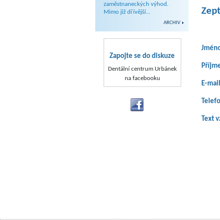
zaměstnaneckých výhod.
Zept
Mimo již dřívější...
ARCHIV
Jmén
Zapojte se do diskuze
Příjm
Dentální centrum Urbánek
na facebooku
E-mai
Telef
Text v