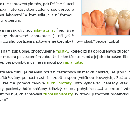
luje zhotovení plomby, pak řešíme situaci
icky. Tato část stomatologie spolupracuje
bní laboratoří a komunikuje s ní formou
a fotografií.
nšími zákroky jsou
inlay a onlay
( jedná se
mby zhotovené laborantem ). Při ještě
 rozsahu postižení zhotovujeme korunky ( nový plášť/"čepice" zubu).
-li nám zub úplně, zhotovujeme
můstky
, které drží na obroušených zubech
je mezera po ztraceném zubu. Je-li nám těchto zubů a jejich obroušení líto 
avé, bez plomb), musíme sáhnout po
implantátech
.
rátě více zubů je řešením použití částečných snímacích náhrad, jež jsou v 
 přidržovány pomocí vlastních zubů a spon (většinou kovových). Ztrátu 
u řešíme pomocí celkové
zubní protézy
. Tyto vyndavací náhrady však 
y pacienty hůře snášeny (dávivý reflex, pohyblivost,…) a proto i zd
ativou k jejich zhotovení
zubní implantáty
. Ty dovolují zhotovit protetickou
vno“.