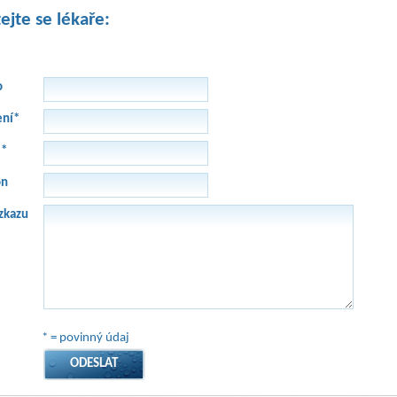
ejte se lékaře:
o
ení*
l*
on
zkazu
* = povinný údaj