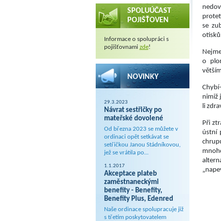
nedovo
SPOLUÚČAST
protet
POJIŠŤOVEN
se zu
otisků 
Informace o spolupráci s
pojišťovnami
zde
!
Nejme
o plo
větším
NOVINKY
Chybí
nimiž 
29.3.2023
li zdr
Návrat sestřičky po
mateřské dovolené
Při zt
Od března 2023 se můžete v
ústní
ordinaci opět setkávat se
chrup
setřičkou Janou Stádníkovou,
mnohd
jež se vrátila po...
altern
1.1.2017
„nape
Akceptace plateb
zaměstnaneckými
benefity - Benefity,
Benefity Plus, Edenred
Naše ordinace spolupracuje již
s třetím poskytovatelem