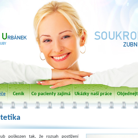
éče
Ceník
Co pacienty zajímá
Ukázky naší práce
Objednejt
tetika
 zub poškozen tak, že rozsah postižení