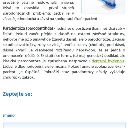
převážné většině nedokonalá hygiena.
Bývá to zpravidla i první stupeň
parodontózních problémů. Léčba je v
zásadě jednoduchá a závisí na spolupráci lékař - pacient.
Paradentóza (parodontitida)
- jedná se o postižení tkání, jež drží zub v
čelisti. Pokud zánět přejde z dásně na ostatní závěsné struktury,
nehovoříme už o gingivitidě (zánětu dásní), ale o parodontóze. Začínají
se odhalovat krčky, zuby se viklají, tvoří se kapsy (choboty) pod dásní,
dásně krvácí. Je všeobecně rozšířenou nepravdou, že se jedná o
onemocnění dědičné. Existují sice formy, jež mají genetický podklad, ale
klasická parodontóza je způsobena nesprávnou
dentální hygienou
.
Léčba je dlouhodobější, ale je možná. Pokud funguje spolupráce lékař -
pacient, je úspěšná. Pokročilý stav paradontózy někdy vyžaduje
chirurgický zákrok.
Zeptejte se:
Jméno