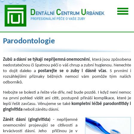
Parodontologie
Zubů a dásní se týkají nepříjemná onemocnění
, která jsou způsobena
nedostatečnou či špatnou péčí o váš chrup a zubní hygienou. Nenechte
to dojít daleko a
postarejte se o zuby i dásně včas
. S prvními i
rozsáhlejšími příznaky běžných nemocí vám pomůže tým našich
odborníků.
Nebojte se bolesti a řešte vše dřív, než bude pozdě. I když není nemoc
na první pohled vidět ani cítit, postupně přináší komplikace, které je
lepší řešit zavčasu. Věnujeme se také
kompletní léčbě parodontitidy i
gingivitida
neboli zánětu dásní.
Zánět dásní (gingivitida)
- nepříjemné
onemocnění projevující se citlivostí a
krvácivostí dásní. Jeho příčinou je v