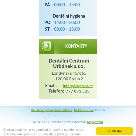
PÁ
08:00 - 15:00
Dentální hygiena
PO
14:00 - 20:00
ST
08:00 - 13:00
KONTAKTY
Dentální Centrum
Urbánek s.r.o.
Londýnská 45/665
120 00 Praha 2
Email:
info@dcupraha.cz
Telefon:
777 873 505
Redakční systém
WebRedakce
-
NETservis s.r.o.
© 2026
© 2010 DCU. Všechna práva vyhrazena.
Mapa webu
Dentální centrum Urbánek s.r.o, Londýnská 45/665, Praha 2, Tel.: 777 873 505, Email:
Cookies používáme ke zlepšení fungování našeho webu.
Souhlasím!
Pokračováním prohlížení souhlasíte s jejich používáním.
info@dcupraha.cz