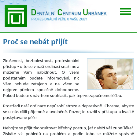
Proč se nebát přijít
Zkušenost, bezbolestnost, profesionální
přístup - o to se v naší ordinaci snažíme a
můžeme Vám nabídnout. O všem
podstatném budete informováni, nic
Vám nebude zatajeno a na všem se
nejprve předem společně dohodneme.
Pokud budete s návrhem souhlasit, pak teprve započneme léčbu.
Prostředí naší ordinace nepůsobí stroze a depresivně. Chceme, abyste
se u nás cítili příjemně a uvolněně. Poznejte rozdíl v přístupu a kvalitě
poskytované péče.
Nebojte se přijít zkonzultovat léčebný postup, jež nabízí Váš zubní lékař.
Získáte víc pohledů na problém a podle toho se můžete správně