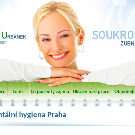
éče
Ceník
Co pacienty zajímá
Ukázky naší práce
Objednejt
tální hygiena Praha