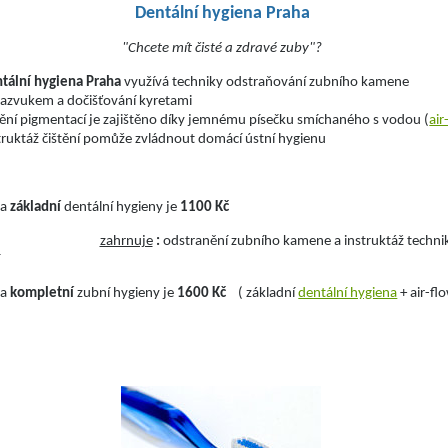
Dentální hygiena Praha
"Chcete mít čisté a zdravé zuby"?
tální hygiena
Praha
využívá techniky odstraňování zubního kamene
razvukem a dočišťování kyretami
tění pigmentací je zajištěno díky jemnému písečku smíchaného s vodou (
air
truktáž čištění pomůže zvládnout domácí ústní hygienu
na
základní
dentální hygieny je
1100 Kč
zahrnuje
:
odstranění zubního kamene a instruktáž techni
na
kompletní
zubní hygieny je
1600 Kč
( základní
dentální hygiena
+ air-fl