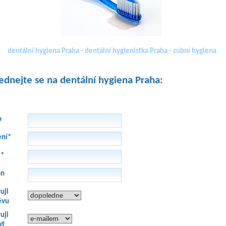
dentální hygiena Praha - dentální hygienistka Praha - zubní hygiena
dnejte se na dentální hygiena Praha:
o
ení*
l*
on
uji
ěvu
uji
kt