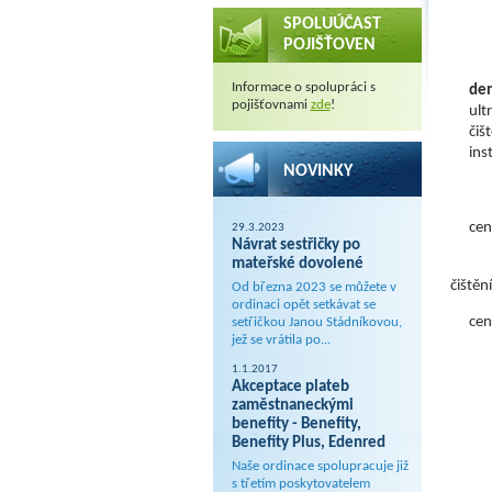
SPOLUÚČAST
POJIŠŤOVEN
Informace o spolupráci s
den
pojišťovnami
zde
!
ult
čiš
ins
NOVINKY
ce
29.3.2023
Návrat sestřičky po
mateřské dovolené
čištění
Od března 2023 se můžete v
ordinaci opět setkávat se
ce
setřičkou Janou Stádníkovou,
jež se vrátila po...
1.1.2017
Akceptace plateb
zaměstnaneckými
benefity - Benefity,
Benefity Plus, Edenred
Naše ordinace spolupracuje již
s třetím poskytovatelem