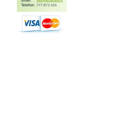
Email:
info@dcupraha.cz
Telefon:
777 873 505