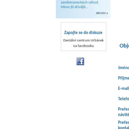
zaměstnaneckých výhod.
Mimo již dřívější...
ARCHIV
Zapojte se do diskuze
Dentální centrum Urbánek
Obje
na facebooku
Jmén
Příjm
E-mai
Telef
Prefer
návšt
Prefer
konta